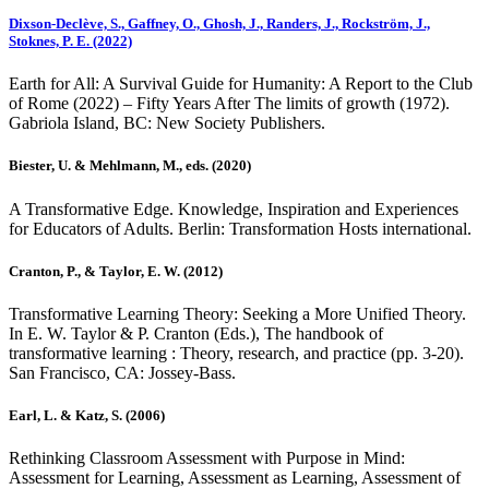
Dixson-Declève, S., Gaffney, O., Ghosh, J., Randers, J., Rockström, J.,
Stoknes, P. E. (2022)
Earth for All: A Survival Guide for Humanity: A Report to the Club
of Rome (2022) – Fifty Years After The limits of growth (1972).
Gabriola Island, BC: New Society Publishers.
Biester, U. & Mehlmann, M., eds. (2020)
A Transformative Edge. Knowledge, Inspiration and Experiences
for Educators of Adults. Berlin: Transformation Hosts international.
Cranton, P., & Taylor, E. W. (2012)
Transformative Learning Theory: Seeking a More Unified Theory.
In E. W. Taylor & P. Cranton (Eds.), The handbook of
transformative learning : Theory, research, and practice (pp. 3-20).
San Francisco, CA: Jossey-Bass.
Earl, L. & Katz, S. (2006)
Rethinking Classroom Assessment with Purpose in Mind:
Assessment for Learning, Assessment as Learning, Assessment of